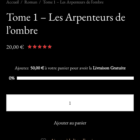
Accueil
/
Roman
/
Tome 1 – Les Arpenteurs de l’ombre
Tome 1 – Les Arpenteurs de
l’ombre
20,00
€
Noté
sur 5 basé sur
1
notation client
Ajoutez
50,00
€
à votre panier pour avoir la
Livraison Gratuite
0%
Ajouter au panier