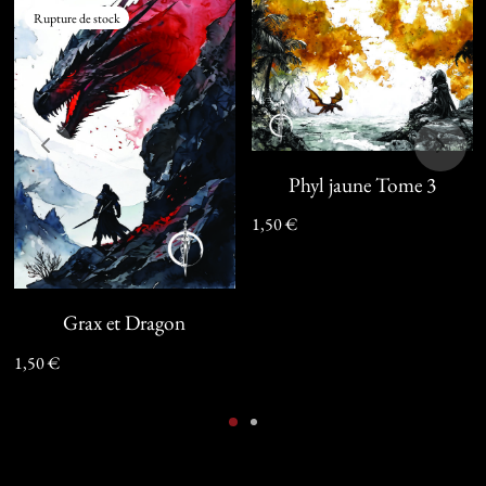
Rupture de stock
Phyl jaune Tome 3
1,50
€
Grax et Dragon
1,50
€