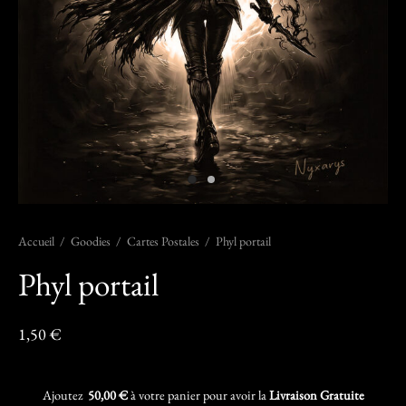
Accueil
/
Goodies
/
Cartes Postales
/
Phyl portail
Phyl portail
1,50
€
Ajoutez
50,00
€
à votre panier pour avoir la
Livraison Gratuite